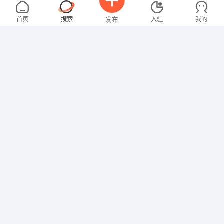
谢先生
5000-8000元
08-06
不限区域
全职
大专
首页
搜索
入驻
我的
发布
销售岗位
马先生
4000-5000元
08-06
不限区域
全职
高中
招聘信息
求职简历
技工/普工
范先生
面议
08-04
不限区域
全职
研究生
其他职位
张女士
3000-4000元
08-04
不限区域
全职
大专